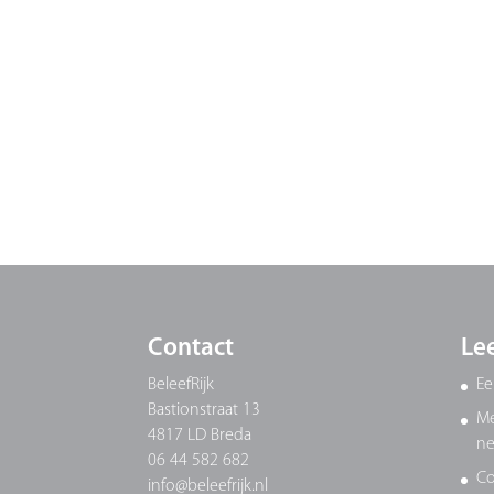
Contact
Le
BeleefRijk
Ee
Bastionstraat 13
Me
4817 LD Breda
ne
06 44 582 682
Co
info@beleefrijk.nl