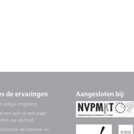
es de ervaringen
Aangesloten bij:
n veilige omgeving
t een lach en een traan
men we afscheid
mbinatie van beesten en