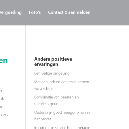
Vergoeding
Foto’s
Contact & aanmelden
 en
Andere positieve
ervaringen
Een veilige omgeving
Met een lach en een traan nemen
we afscheid
er
Combinatie van beesten en
Ook
theorie is goud
oe
Ouders zijn goed meegenomen in
n ons
het proces
In complexe situatie heeft therapie