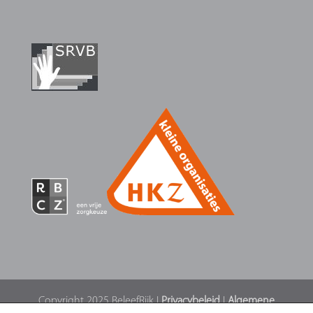
Copyright 2025 BeleefRijk I
Privacybeleid
I
Algemene