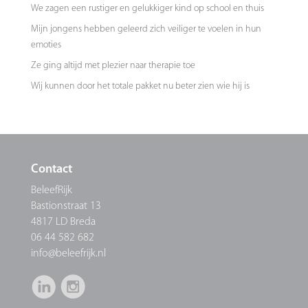
We zagen een rustiger en gelukkiger kind op school en thuis
Mijn jongens hebben geleerd zich veiliger te voelen in hun
emoties
Ze ging altijd met plezier naar therapie toe
Wij kunnen door het totale pakket nu beter zien wie hij is
Contact
BeleefRijk
Bastionstraat 13
4817 LD Breda
06 44 582 682
info@beleefrijk.nl