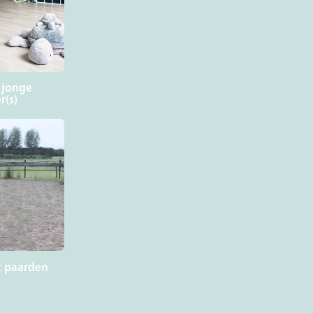
 jonge
r(s)
t paarden