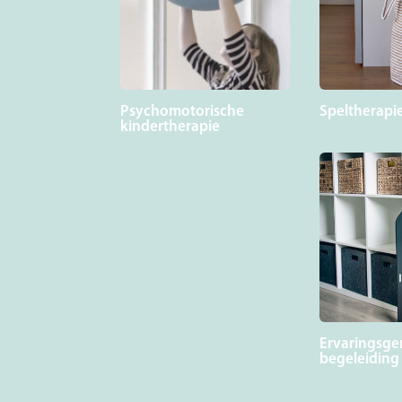
Psychomotorische
Speltherapi
kindertherapie
Ervaringsge
begeleiding