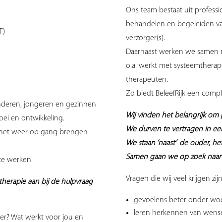
Ons team bestaat uit professio
behandelen en begeleiden va
T)
verzorger(s).
Daarnaast werken we samen m
o.a. werkt met systeemthera
therapeuten.
Zo biedt BeleefRijk een comp
kinderen, jongeren en gezinnen
Wij vinden het belangrijk om 
oei en ontwikkeling.
We durven te vertragen in een ti
s het weer op gang brengen
We staan ‘naast’ de ouder, he
Samen gaan we op zoek naar 
te werken.
Vragen die wij veel krijgen zijn
therapie aan bij de hulpvraag
gevoelens beter onder wo
leren herkennen van wens
ier? Wat werkt voor jou en