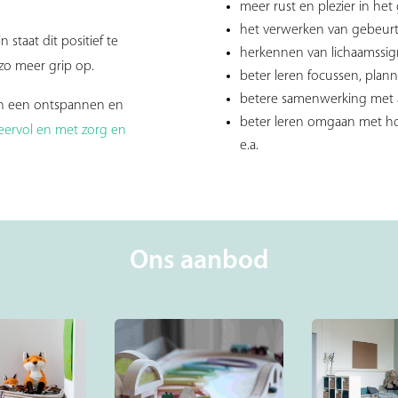
meer rust en plezier in het
het verwerken van gebeurte
n staat dit positief te
herkennen van lichaamssigna
zo meer grip op.
beter leren focussen, pla
betere samenwerking met
, in een ontspannen en
beter leren omgaan met h
feervol en met zorg en
e.a.
Ons aanbod