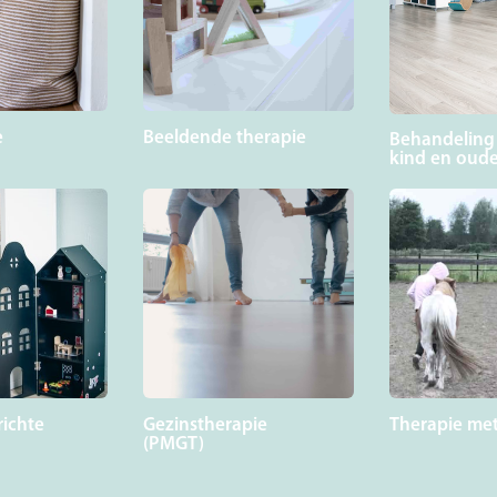
Beeldende therapie
e
Behandeling
kind en oude
richte
Gezinstherapie
Therapie me
(PMGT)