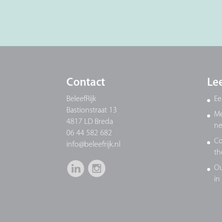
Contact
Le
BeleefRijk
Ee
Bastionstraat 13
Me
4817 LD Breda
ne
06 44 582 682
Co
info@beleefrijk.nl
th
Ou
in